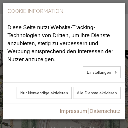
360° Tour
DE
EN
COOKIE INFORMATION
Diese Seite nutzt Website-Tracking-
Technologien von Dritten, um ihre Dienste
anzubieten, stetig zu verbessern und
Werbung entsprechend den Interessen der
Nutzer anzuzeigen.
ASAM SCHLÖSSL
Einstellungen
Nur Notwendige aktivieren
Alle Dienste aktivieren
ERLEBEN SIE
BAYRISCHE
Impressum
Datenschutz