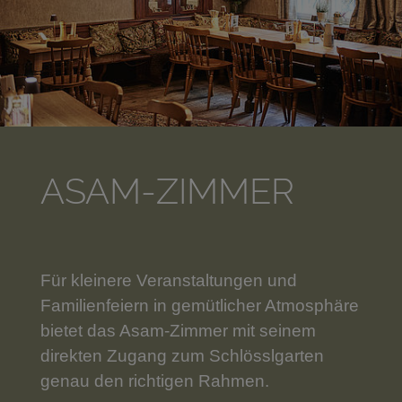
ASAM-ZIMMER
Für kleinere Veranstaltungen und
Familienfeiern in gemütlicher Atmosphäre
bietet das Asam-Zimmer mit seinem
direkten Zugang zum Schlösslgarten
genau den richtigen Rahmen.