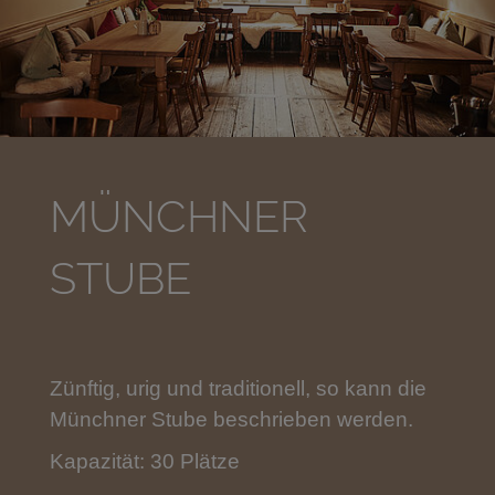
MÜNCHNER
STUBE
Zünftig, urig und traditionell, so kann die
Münchner Stube beschrieben werden.
Kapazität: 30 Plätze